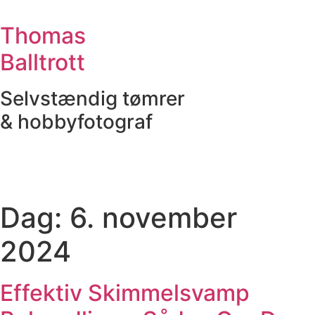
Videre
til
Thomas
indhold
Balltrott
Selvstændig tømrer
& hobbyfotograf
Dag:
6. november
2024
Effektiv Skimmelsvamp