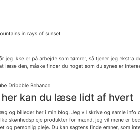
r jeg ikke er på arbejde som tømrer, så tjener jeg ekstra 
t læse den, måske finder du noget som du synes er interes
ube
Dribbble
Behance
her kan du læse lidt af hvert
g og billeder her i min blog. Jeg vil skrive og samle info o
ke skønhedspleje produkter for mænd, jeg vil mene er beds
t og personlig pleje. Du kan sagtens finde emner, som intere