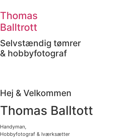
Videre
til
Thomas
indhold
Balltrott
Selvstændig tømrer
& hobbyfotograf
Hej & Velkommen
Thomas Balltott
Handyman,
Hobbyfotograf & Iværksætter