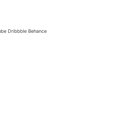
ube
Dribbble
Behance