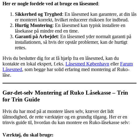
Her er nogle fordele ved at bruge en låsesmed
:
Sikkerhed og Tryghed
: En låsesmed kan garantere, at din lås
er monteret korrekt, hvilket reducerer risikoen for indbrud.
Hurtig Montering
: En låsesmed kan typisk installere en
låsekasse på mindre end en time.
Garanti på Arbejdet
: En låsesmed yder normalt garanti på
installationen, så hvis der opstår problemer, kan de hurtigt
rettes.
Hvis du beslutter dig for at få hjælp fra en låsesmed, kan du
kontakte en lokal ekspert, f.eks.
Låsesmed København
eller
Farum
Låsesmed
, som begge har solid erfaring med montering af Ruko-
låse.
Gør-det-selv Montering af Ruko Låsekasse – Trin
for Trin Guide
Hvis du har mod på at montere låsen selv, kræver det lidt
tålmodighed, de rette værktøjer og en grundig tilgang. Her er en
trinvis guide til, hvordan du kan montere en Ruko-låsekasse selv:
Værktøj, du skal bruge: