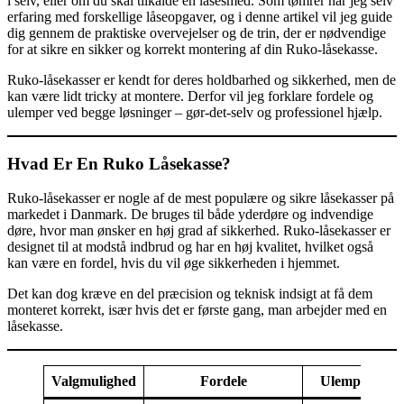
i selv, eller om du skal tilkalde en låsesmed. Som tømrer har jeg selv
erfaring med forskellige låseopgaver, og i denne artikel vil jeg guide
dig gennem de praktiske overvejelser og de trin, der er nødvendige
for at sikre en sikker og korrekt montering af din Ruko-låsekasse.
Ruko-låsekasser er kendt for deres holdbarhed og sikkerhed, men de
kan være lidt tricky at montere. Derfor vil jeg forklare fordele og
ulemper ved begge løsninger – gør-det-selv og professionel hjælp.
Hvad Er En Ruko Låsekasse?
Ruko-låsekasser er nogle af de mest populære og sikre låsekasser på
markedet i Danmark. De bruges til både yderdøre og indvendige
døre, hvor man ønsker en høj grad af sikkerhed. Ruko-låsekasser er
designet til at modstå indbrud og har en høj kvalitet, hvilket også
kan være en fordel, hvis du vil øge sikkerheden i hjemmet.
Det kan dog kræve en del præcision og teknisk indsigt at få dem
monteret korrekt, især hvis det er første gang, man arbejder med en
låsekasse.
Valgmulighed
Fordele
Ulemper