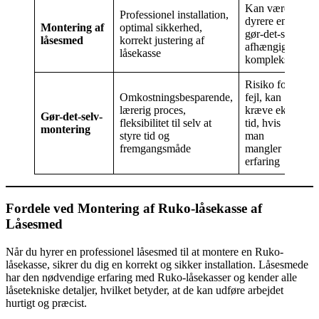
Kan være
Professionel installation,
dyrere end
Montering af
optimal sikkerhed,
k
gør-det-selv,
låsesmed
korrekt justering af
afhængig af
låsekasse
a
kompleksitet
Risiko for
Omkostningsbesparende,
fejl, kan
k
lærerig proces,
kræve ekstra
m
Gør-det-selv-
fleksibilitet til selv at
tid, hvis
montering
styre tid og
man
a
fremgangsmåde
mangler
erfaring
Fordele ved Montering af Ruko-låsekasse af
Låsesmed
Når du hyrer en professionel låsesmed til at montere en Ruko-
låsekasse, sikrer du dig en korrekt og sikker installation. Låsesmede
har den nødvendige erfaring med Ruko-låsekasser og kender alle
låsetekniske detaljer, hvilket betyder, at de kan udføre arbejdet
hurtigt og præcist.