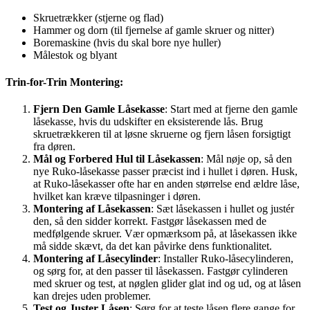
Skruetrækker (stjerne og flad)
Hammer og dorn (til fjernelse af gamle skruer og nitter)
Boremaskine (hvis du skal bore nye huller)
Målestok og blyant
Trin-for-Trin Montering:
Fjern Den Gamle Låsekasse
: Start med at fjerne den gamle
låsekasse, hvis du udskifter en eksisterende lås. Brug
skruetrækkeren til at løsne skruerne og fjern låsen forsigtigt
fra døren.
Mål og Forbered Hul til Låsekassen
: Mål nøje op, så den
nye Ruko-låsekasse passer præcist ind i hullet i døren. Husk,
at Ruko-låsekasser ofte har en anden størrelse end ældre låse,
hvilket kan kræve tilpasninger i døren.
Montering af Låsekassen
: Sæt låsekassen i hullet og justér
den, så den sidder korrekt. Fastgør låsekassen med de
medfølgende skruer. Vær opmærksom på, at låsekassen ikke
må sidde skævt, da det kan påvirke dens funktionalitet.
Montering af Låsecylinder
: Installer Ruko-låsecylinderen,
og sørg for, at den passer til låsekassen. Fastgør cylinderen
med skruer og test, at nøglen glider glat ind og ud, og at låsen
kan drejes uden problemer.
Test og Juster Låsen
: Sørg for at teste låsen flere gange for