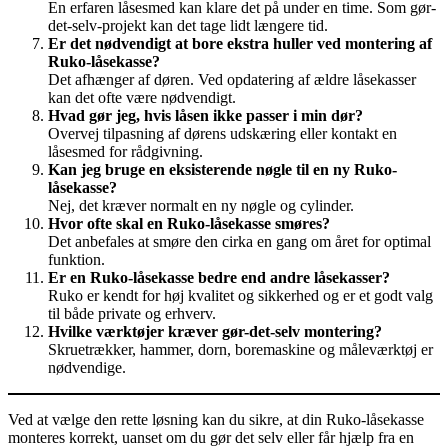
En erfaren låsesmed kan klare det på under en time. Som gør-
det-selv-projekt kan det tage lidt længere tid.
Er det nødvendigt at bore ekstra huller ved montering af
Ruko-låsekasse?
Det afhænger af døren. Ved opdatering af ældre låsekasser
kan det ofte være nødvendigt.
Hvad gør jeg, hvis låsen ikke passer i min dør?
Overvej tilpasning af dørens udskæring eller kontakt en
låsesmed for rådgivning.
Kan jeg bruge en eksisterende nøgle til en ny Ruko-
låsekasse?
Nej, det kræver normalt en ny nøgle og cylinder.
Hvor ofte skal en Ruko-låsekasse smøres?
Det anbefales at smøre den cirka en gang om året for optimal
funktion.
Er en Ruko-låsekasse bedre end andre låsekasser?
Ruko er kendt for høj kvalitet og sikkerhed og er et godt valg
til både private og erhverv.
Hvilke værktøjer kræver gør-det-selv montering?
Skruetrækker, hammer, dorn, boremaskine og måleværktøj er
nødvendige.
Ved at vælge den rette løsning kan du sikre, at din Ruko-låsekasse
monteres korrekt, uanset om du gør det selv eller får hjælp fra en