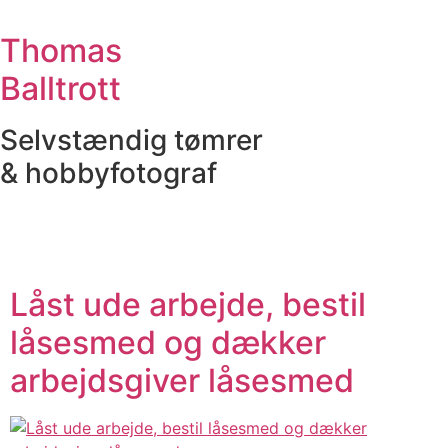
Videre
til
Thomas
indhold
Balltrott
Selvstændig tømrer
& hobbyfotograf
Låst ude arbejde, bestil
låsesmed og dækker
arbejdsgiver låsesmed